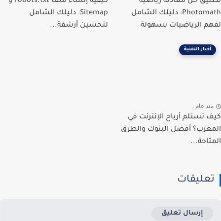
يق حل معادلة رياضية
كيفية إنشاء ملف robots.txt و
Photomath: دليلك الشامل
Sitemap: دليلك الشامل
م الرياضيات بسهولة
لتحسين أرشفة...
أخبار التقنية
نذ عام
 تستلم أرباح الإنترنت في
غرب؟ أفضل البنوك والطرق
تاحة...
عليقات
إرسال تعليق