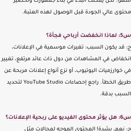
رًا. لكن يمكنك البدء في بناء جمهورك وتحضير
توى عالي الجودة قبل الوصول لهذه العتبة.
احي فجأة؟
 قد يكون السبب: تغيرات موسمية في الإعلانات،
خفاض في المشاهدات من دول ذات عائد مرتفع، تغيير
خوارزميات اليوتيوب، أو نزع أنواع إعلانات مربحة عن
طريق الخطأ. راجع إحصاءات YouTube Studio لتحديد
سبب بدقة.
بحية الإعلانات؟
 نعم، بشدة! المحتوى الموجه لمجالات مثل