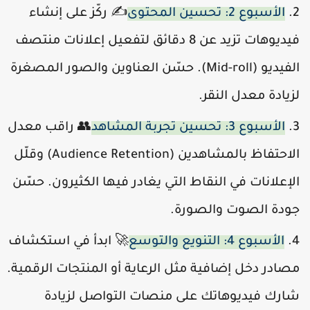
الأسبوع 2: تحسين المحتوى
✍️ ركّز على إنشاء
فيديوهات تزيد عن 8 دقائق لتفعيل إعلانات منتصف
الفيديو (Mid-roll). حسّن العناوين والصور المصغرة
زيادة معدل النقر.
الأسبوع 3: تحسين تجربة المشاهد
👥 راقب معدل
الاحتفاظ بالمشاهدين (Audience Retention) وقلّل
لإعلانات في النقاط التي يغادر فيها الكثيرون. حسّن
ودة الصوت والصورة.
الأسبوع 4: التنويع والتوسع
🚀 ابدأ في استكشاف
صادر دخل إضافية مثل الرعاية أو المنتجات الرقمية.
ارك فيديوهاتك على منصات التواصل لزيادة