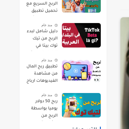
الربح السريع مع
تحميل تطبيق
cashpub كاش
منذ عام
بيب والتسجيل
دليل شامل لبدء
خطوة بخطوة !
الربح من تيك
فيديو
توك بيتا في
البلدان العربية :
منذ عام
خطوات وأساليب
تطبيق ربح المال
فعالة - فيديو
من مشاهدة
الفيديوهات ارباح
تصل الى 200$ -
منذ عام
فيديو
ربح 50 دولار
يوميا بواسطة
الربح من
مشاهدة