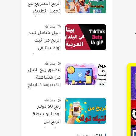
الربح السريع مع
تحميل تطبيق
cashpub كاش
منذ عام
بيب والتسجيل
دليل شامل لبدء
خطوة بخطوة !
الربح من تيك
فيديو
توك بيتا في
البلدان العربية :
منذ عام
خطوات وأساليب
تطبيق ربح المال
فعالة - فيديو
من مشاهدة
الفيديوهات ارباح
تصل الى 200$ -
منذ عام
فيديو
ربح 50 دولار
يوميا بواسطة
الربح من
مشاهدة