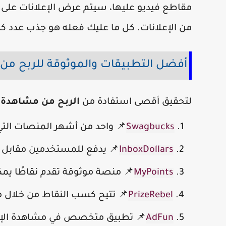
مقاطع فيديو عليها، سيتم عرض الإعلانات على
من الإعلانات. كل ما عليك فعله هو جذب عدد ك
أفضل التطبيقات والموثوقة للربح من 
لتحقيق أقصى استفادة من
الربح من مشاهدة 
Swagbucks
📌 واحد من أشهر المنصات التي
InboxDollars
📌 يدفع للمستخدمين مقابل م
MyPoints
📌 منصة موثوقة تقدم نقاطًا يمكن
PrizeRebel
📌 تتيح كسب النقاط من خلال م
AdFun
📌 تطبيق متخصص في مشاهدة الإعل