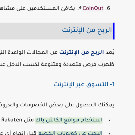
CoinOut
📌 يكافئ المستخدمين على مشاهدة 
الربح من الإنترنت
يُعد
الربح من الإنترنت
من المجالات الواعدة الت
ظهرت فرص متعددة ومتنوعة لكسب الدخل عبر ا
1- التسوق عبر الإنترنت
يمكنك الحصول على بعض الخصومات والعروض 
استخدام مواقع الكاش باك
مثل Rakuten و TopCashback التي تمنحك نسبة من مشترياتك.
البحث عن كوبونات الخصم
قبل إتمام أي ع