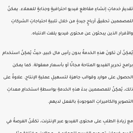
يمَ خدماتِ إنشاءِ مقاطعِ فيديو احترافيةٍ وجذابةٍ للعملاء. يمكنُ
صممين تحقيقَ أرباحٍ جيدةٍ من خلال تلبيةِ احتياجاتِ الشركاتِ
أفرادِ الذين يبحثون عن محتوى فيديو يلفت الانتباه.
كِنُ أن تكونَ هذهِ الخدمةُ بدون رأسِ مال كبير، حيثُ يُمكِنُ استخدام
مج تحريرِ الفيديو المتاحة مجانًا أو بأسعار معقولة. كما يمكن
صول على موارد وقوالب جاهزة لتسهيلِ عمليةِ الإنتاج. علاوةً على
، يُمكِنُ للمصممين بدءَ هذهِ الخدمةِ بواسطةِ استخدامِ معداتِ
صويرِ والكاميراتِ الموجودةِ بالفعل لديهم.
زيادةِ الطلبِ على محتوى الفيديو عبر الإنترنت، تكمُنُ الفرصةُ في