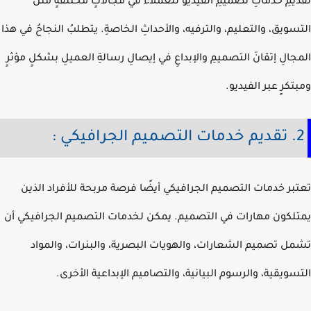
يمِ خدماتِ تصميمِ الفيديو للعملاء في مجالاتٍ مختلفةٍ مثل
سويق، والتعليم، والترفيه، والأحداثِ الخاصةِ. يتطلبُ النجاحُ في هذا
جالِ إتقانَ التصميمِ والإبداعِ في إيصالِ رسالةِ العميلِ بشكلٍ مؤثرٍ
تكرٍ عبر الفيديو.
رافيكي :
بر خدمات التصميم الجرافيكي أيضًا فرصة مربحة للأفراد الذين
لكون مهارات في التصميم. يمكن لخدمات التصميم الجرافيكي أن
ل تصميم الشعارات، والهويات البصرية، والبنرات، والمواد
سويقية، والرسوم البيانية، والتصاميم الإبداعية الأخرى.