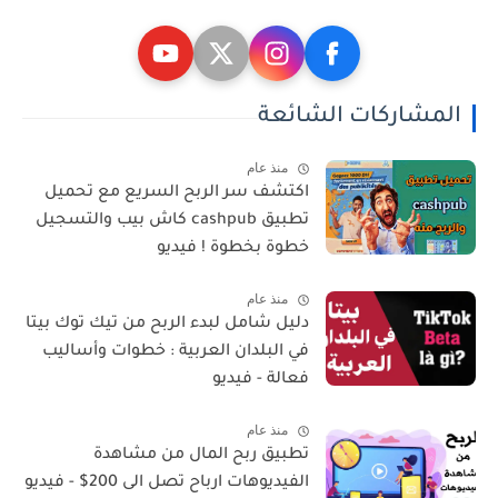
المشاركات الشائعة
منذ عام
اكتشف سر الربح السريع مع تحميل
تطبيق cashpub كاش بيب والتسجيل
خطوة بخطوة ! فيديو
منذ عام
دليل شامل لبدء الربح من تيك توك بيتا
في البلدان العربية : خطوات وأساليب
فعالة - فيديو
منذ عام
تطبيق ربح المال من مشاهدة
الفيديوهات ارباح تصل الى 200$ - فيديو