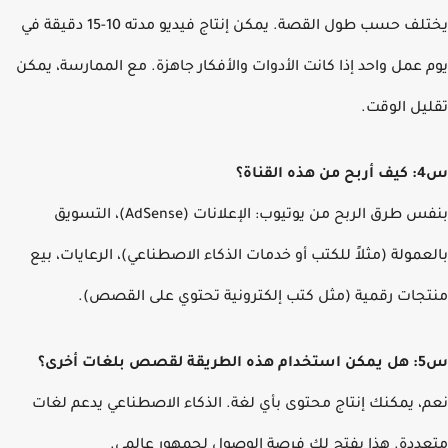
يختلف حسب طول القصة. يمكن إنتاج فيديو مدته 10-15 دقيقة في
 عمل واحد إذا كانت الأدوات والأفكار جاهزة. مع الممارسة، يمكن
يل الوقت.
ناة؟
بنفس طرق الربح من يوتيوب: الإعلانات (AdSense)، التسويق
عمولة (مثلاً للكتب أو خدمات الذكاء الاصطناعي)، الرعايات، بيع
جات رقمية (مثل كتب إلكترونية تحتوي على القصص).
ات أخرى؟
، يمكنك إنتاج محتوى بأي لغة. الذكاء الاصطناعي يدعم لغات
ددة. هذا يفتح لك فرصة الوصول لجمهور عالمي.