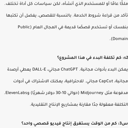
ًا عامًا أو للمستخدم الذي أنشأه، لكن سياسات كل أداة تختلف.
د من قراءة شروط الخدمة. بالنسبة للقصص، يفضل أن تكتبها
بنفسك أو تستخدم قصصًا قديمة في المجال العام (Public
Domai
يمكن البدء بأدوات مجانية. ChatGPT مجاني، DALL-E يعطي أرصدة
مجانية، CapCut مجاني. للاحترافية، يمكنك الاشتراك في أدوات
مدفوعة مثل Midjourney (حوالي 10-30 دولار شهريًا) وElevenLabs.
كلفة معقولة جدًا مقارنة بمشاريع الإنتاج التقليدية.
صي واحد؟