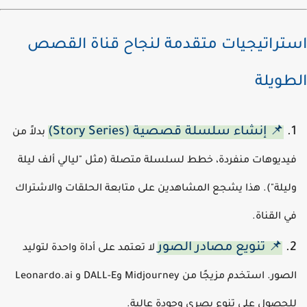
تراتيجيات متقدمة لنجاح قناة القصص
طويلة
📌 إنشاء سلسلة قصصية (Story Series)
بدلاً من
يديوهات منفردة، خطط لسلسلة متصلة (مثل "ليالي ألف ليلة
ليلة"). هذا يشجع المشاهدين على متابعة الحلقات والاشتراك
ي القناة.
📌 تنويع مصادر الصور
لا تعتمد على أداة واحدة لتوليد
الصور. استخدم مزيجًا من Midjourney وDALL-E و Leonardo.ai
لحصول على تنوع بصري وجودة عالية.