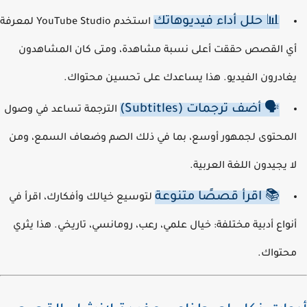
📊 حلل أداء فيديوهاتك
استخدم YouTube Studio لمعرفة
ي القصص حققت أعلى نسبة مشاهدة، ومتى كان المشاهدون
غادرون الفيديو. هذا يساعدك على تحسين محتواك.
🗣️ أضف ترجمات (Subtitles)
الترجمة تساعد في وصول
لمحتوى لجمهور أوسع، بما في ذلك الصم وضعاف السمع، ومن
ا يجيدون اللغة العربية.
📚 اقرأ قصصًا متنوعة
لتوسيع خيالك وأفكارك، اقرأ في
نواع أدبية مختلفة: خيال علمي، رعب، رومانسي، تاريخي. هذا يثري
حتواك.