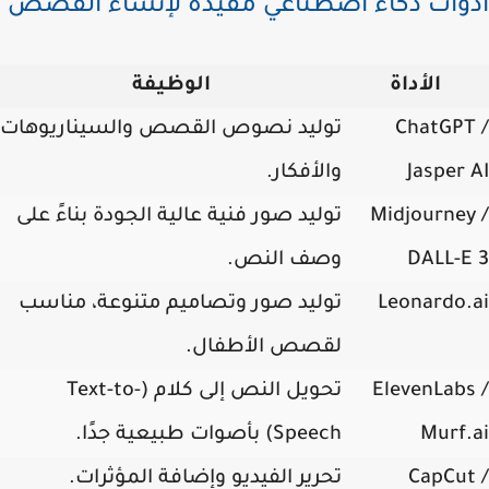
وات ذكاء اصطناعي مفيدة لإنشاء القصص
الأداة
الوظيفة
ChatGPT
توليد نصوص القصص والسيناريوهات
Jasper
والأفكار.
Midjourney
توليد صور فنية عالية الجودة بناءً على
DALL-E
وصف النص.
Leonardo.
توليد صور وتصاميم متنوعة، مناسب
لقصص الأطفال.
ElevenLab
تحويل النص إلى كلام (Text-to-
Murf.
Speech) بأصوات طبيعية جدًا.
CapCut
تحرير الفيديو وإضافة المؤثرات.