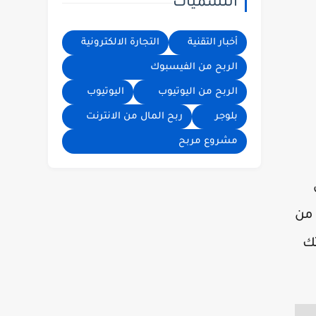
التسميات
الاعلانات تيك
توك | الربح من
تيك توك | فيديو
أخبار التقنية
التجارة الالكترونية
| الربح من
الربح من الفيسبوك
الانترنت
الربح من اليوتيوب
اليوتيوب
بلوجر
ربح المال من الانترنت
مشروع مربح
 من
اتك