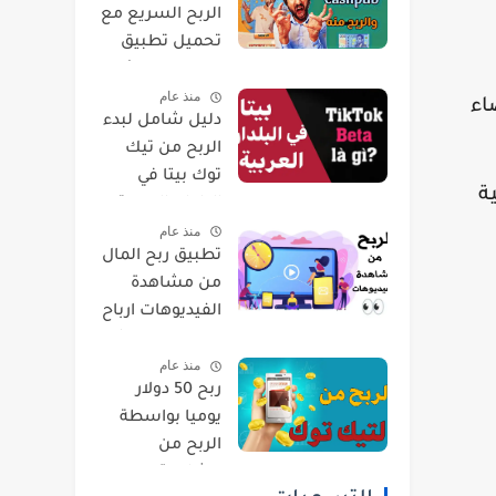
الربح السريع مع
تحميل تطبيق
cashpub كاش
منذ عام
بيب والتسجيل
ء
دليل شامل لبدء
خطوة بخطوة !
الربح من تيك
فيديو
توك بيتا في
ة
البلدان العربية :
منذ عام
خطوات وأساليب
تطبيق ربح المال
فعالة - فيديو
من مشاهدة
الفيديوهات ارباح
تصل الى 200$ -
منذ عام
فيديو
ربح 50 دولار
يوميا بواسطة
الربح من
مشاهدة