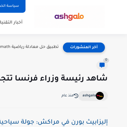
سياسة الخ
أخبار التقنية
تطبيق حل معادلة رياضية Photomath: دليلك الشامل لفهم الرياضيات بسهولة
آخر المنشورات
0
شاهد رئيسة وزراء فرنسا تتج
ashgalo
منذ عام
إليزابيث بورن في مراكش: جولة سياحية 