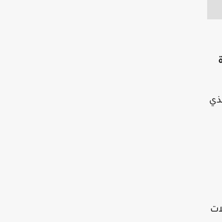
ذي
ات