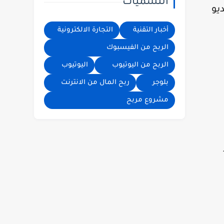
التسميات
الاعلانات تيك
يو
توك | الربح من
تيك توك | فيديو
أخبار التقنية
التجارة الالكترونية
| الربح من
الربح من الفيسبوك
الانترنت
الربح من اليوتيوب
اليوتيوب
بلوجر
ربح المال من الانترنت
مشروع مربح
د