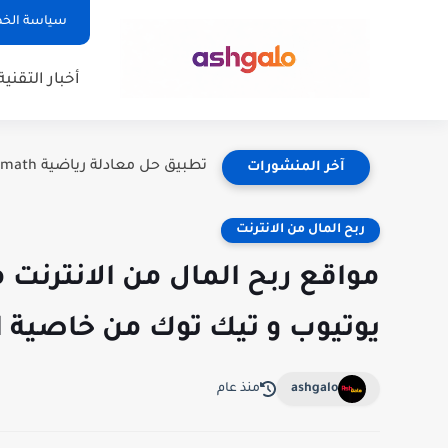
سياسة الخ
أخبار التقنية
تطبيق حل معادلة رياضية Photomath: دليلك الشامل لفهم الرياضيات بسهولة
آخر المنشورات
ربح المال من الانترنت
مواقع ربح المال من الانترنت 
يوتيوب و تيك توك من خاصية ا
ashgalo
منذ عام