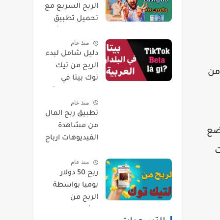
الربح السريع مع
تحميل تطبيق
cashpub كاش
منذ عام
بيب والتسجيل
دليل شامل لبدء
خطوة بخطوة !
الربح من تيك
فيديو
من
توك بيتا في
البلدان العربية :
منذ عام
خطوات وأساليب
تطبيق ربح المال
فعالة - فيديو
من مشاهدة
بضع
الفيديوهات ارباح
ت
تصل الى 200$ -
منذ عام
فيديو
ربح 50 دولار
يوميا بواسطة
الربح من
مشاهدة