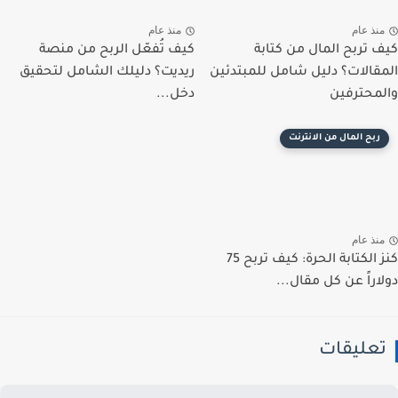
نذ عام
منذ عام
 تربح المال من كتابة
كيف تُفعّل الربح من منصة
قالات؟ دليل شامل للمبتدئين
ريديت؟ دليلك الشامل لتحقيق
محترفين
دخل...
ربح المال من الانترنت
نذ عام
كنز الكتابة الحرة: كيف تربح 75
اراً عن كل مقال...
عليقات