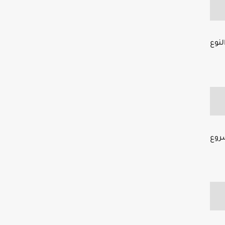
لنوع
روع