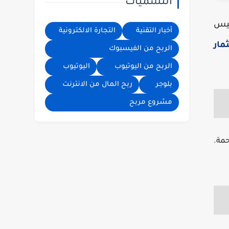
التسميات
خطوات وأساليب
فعالة - فيديو
سيس
أخبار التقنية
التجارة الالكترونية
مار
الربح من الفيسبوك
الربح من اليوتيوب
اليوتيوب
بلوجر
ربح المال من الانترنت
مشروع مربح
حمة.