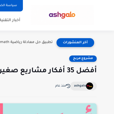
سياسة الخ
أخبار التقنية
تطبيق حل معادلة رياضية Photomath: دليلك الشامل لفهم الرياضيات بسهولة
آخر المنشورات
مشروع مربح
أفضل 35 أفكار مشاريع صغيرة ناجحة للشباب لربح المال - فيديو
ashgalo
منذ عام