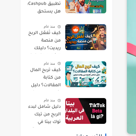
تطبيق Cashpub:
هل يستحق
الوقت والجهد؟
منذ عام
كيف تُفعّل الربح
من منصة
ريديت؟ دليلك
الشامل لتحقيق
منذ عام
دخل مستدام
كيف تربح المال
من كتابة
المقالات؟ دليل
شامل للمبتدئين
منذ عام
والمحترفين
دليل شامل لبدء
الربح من تيك
توك بيتا في
البلدان العربية :